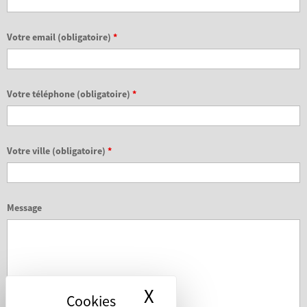
Votre email (obligatoire)
*
Votre téléphone (obligatoire)
*
Votre ville (obligatoire)
*
Message
X
Masquer le bandea